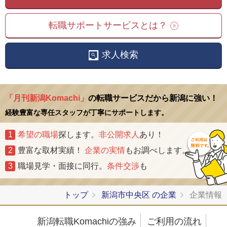
転職サポートサービスとは？
求人検索
「月刊新潟Komachi」
の転職サービスだから新潟に強い！
経験豊富な専任スタッフが丁寧にサポートします。
1
希望の職場
探します。
非公開求人
あり！
2
豊富な取材実績！
企業の実情
もお調べします。
3
職場見学・面接に同行。
条件交渉
も
トップ
新潟市中央区 の企業
企業情報
新潟転職Komachiの強み
ご利用の流れ