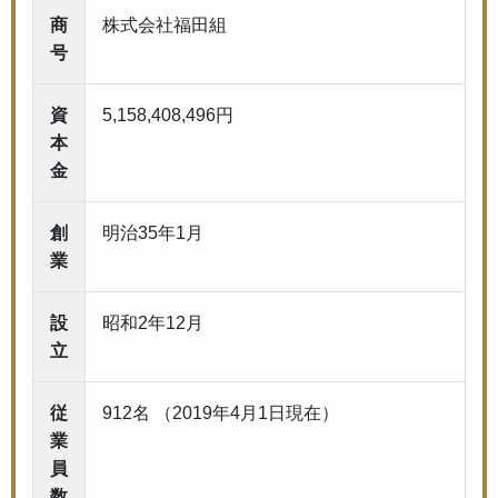
商
株式会社福田組
号
資
5,158,408,496円
本
金
創
明治35年1月
業
設
昭和2年12月
立
従
912名 （2019年4月1日現在）
業
員
数