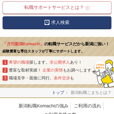
転職サポートサービスとは？
求人検索
「月刊新潟Komachi」
の転職サービスだから新潟に強い！
経験豊富な専任スタッフが丁寧にサポートします。
1
希望の職場
探します。
非公開求人
あり！
2
豊富な取材実績！
企業の実情
もお調べします。
3
職場見学・面接に同行。
条件交渉
も
トップ
新潟転職こまちとは？
新潟転職Komachiの強み
ご利用の流れ