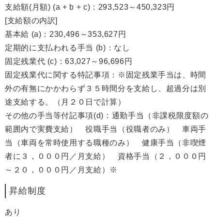
支給額(月額) (a + b + c)：293,523～450,323円
[支給額の内訳]
基本給 (a)：230,496～353,627円
定期的に支払われる手当 (b)：なし
固定残業代 (c)：63,027～96,696円
固定残業代に関する特記事項：※固定残業手当は、時間
外の有無にかかわらず３５時間分を支給し、超過分は別
途支給する。（月２０日で計算）
その他の手当等付記事項(d)：通勤手当（非課税限度額の
範囲内で実費支給） 役職手当（役職者のみ） 車両手
当（車両を常時使用する職種のみ） 健康手当（非喫煙
者に３，０００円／月支給） 資格手当（２，０００円
～２０，０００円／月支給）※
昇給制度
あり