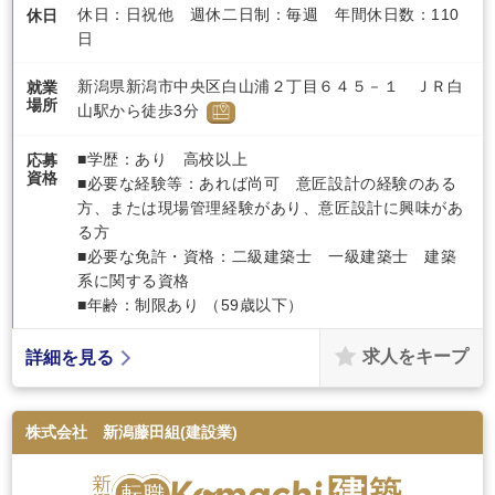
休日：日祝他 週休二日制：毎週 年間休日数：110
休日
日
新潟県新潟市中央区白山浦２丁目６４５－１ ＪＲ白
就業
場所
山駅から徒歩3分
■学歴：あり 高校以上
応募
資格
■必要な経験等：あれば尚可 意匠設計の経験のある
方、または現場管理経験があり、意匠設計に興味があ
る方
■必要な免許・資格：二級建築士 一級建築士 建築
系に関する資格
■年齢：制限あり （59歳以下）
求人をキープ
詳細を見る
株式会社 新潟藤田組(建設業)