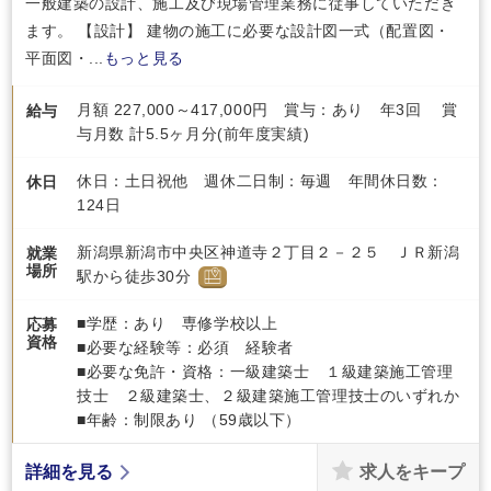
一般建築の設計、施工及び現場管理業務に従事していただき
ます。 【設計】 建物の施工に必要な設計図一式（配置図・
平面図・...
もっと見る
月額 227,000～417,000円 賞与：あり 年3回 賞
給与
与月数 計5.5ヶ月分(前年度実績)
休日：土日祝他 週休二日制：毎週 年間休日数：
休日
124日
新潟県新潟市中央区神道寺２丁目２－２５ ＪＲ新潟
就業
場所
駅から徒歩30分
■学歴：あり 専修学校以上
応募
資格
■必要な経験等：必須 経験者
■必要な免許・資格：一級建築士 １級建築施工管理
技士 ２級建築士、２級建築施工管理技士のいずれか
■年齢：制限あり （59歳以下）
求人をキープ
詳細を見る