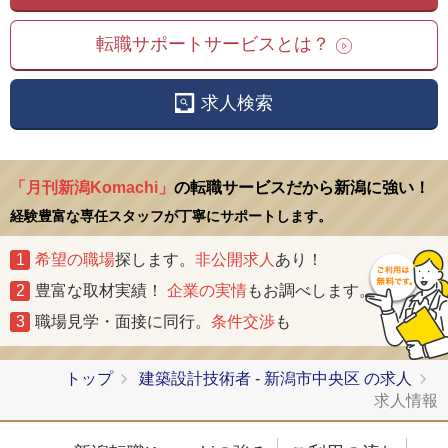
転職サポートサービスとは？
求人検索
「月刊新潟Komachi」
の転職サービスだから新潟に強い！
経験豊富な専任スタッフが丁寧にサポートします。
1
希望の職場
探します。
非公開求人
あり！
2
豊富な取材実績！
企業の実情
もお調べします。
3
職場見学・面接に同行。
条件交渉
も
トップ
建築設計技術者 - 新潟市中央区 の求人
求人情報