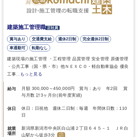
建築施工管理職
正社員
賞与あり
交通費支給
週休2日制
完全週休2日制
車通勤可
転勤なし
建築現場の施工管理 ・工程管理 品質管理 安全管理 原価管理
・公共工事（国・県・市）他ＮＥＸＣＯ・軽自動車協会 優良
工事...
もっと見る
月額 300,000～450,000円 賞与：あり 年2回 賞
給与
与月数 計3ヶ月分(前年度実績)
休日：日祝他 週休二日制：毎週 年間休日数：110
休日
日
新潟県新潟市中央区白山浦２丁目６４５－１ ＪＲ白
就業
場所
山駅から徒歩3分