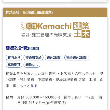
株式会社 新潟藤田組(建設業)
建築設計職
正社員
賞与あり
交通費支給
週休2日制
完全週休2日制
車通勤可
転勤なし
建築工事を対象とした設計業務 ・お客様との打ち合わせ・現
地調査・設計業務・申請業務・現場監理業務 店舗、工場、倉
庫、事...
もっと見る
月額 300,000～450,000円 賞与：あり 年2回 賞
給与
与月数 計3ヶ月分(前年度実績)