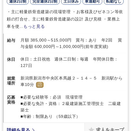
週休2日制
完全週休2日制
土日休み
車通勤可
転勤なし
・主に軽量鉄骨造建築の現場管理 ・お客様及びゼネコン等依
頼の打合せ、主に軽量鉄骨造建築の設計 及び見積 ・業務上
車を使...
もっと見る
月額 385,000～515,000円 賞与：あり 年2回 賞
給与
与金額 600,000円～1,000,000円(前年度実績)
休日：土日祝他 週休二日制：毎週 年間休日数：
休日
127日
新潟県新潟市中央区本馬越２－１４－５ 新潟駅から
就業
場所
車10分
■必要な経験等：必須 現場管理
応募
資格
■必要な免許・資格：２級建築施工管理技士 二級建
築士
■年齢：制限あり （59歳以下）
求人をキープ
詳細を見る