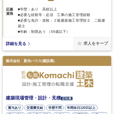
■学歴：あり 高校以上
応募
資格
■必要な経験等：必須 工事の施工管理経験
■必要な免許・資格：２級建築施工管理技士 二級建
築士
■年齢：制限あり （59歳以下）
求人をキープ
詳細を見る
株式会社 新光ハウス(建設業)
建築現場管理・設計・見積
正社員
賞与あり
交通費支給
学歴不問
年間休日120日以上