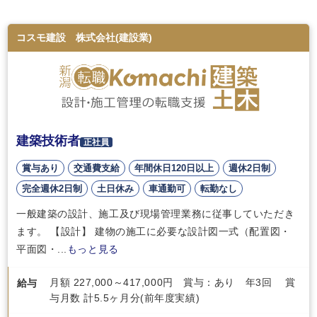
コスモ建設 株式会社(建設業)
建築技術者
正社員
賞与あり
交通費支給
年間休日120日以上
週休2日制
完全週休2日制
土日休み
車通勤可
転勤なし
一般建築の設計、施工及び現場管理業務に従事していただき
ます。 【設計】 建物の施工に必要な設計図一式（配置図・
平面図・...
もっと見る
月額 227,000～417,000円 賞与：あり 年3回 賞
給与
与月数 計5.5ヶ月分(前年度実績)