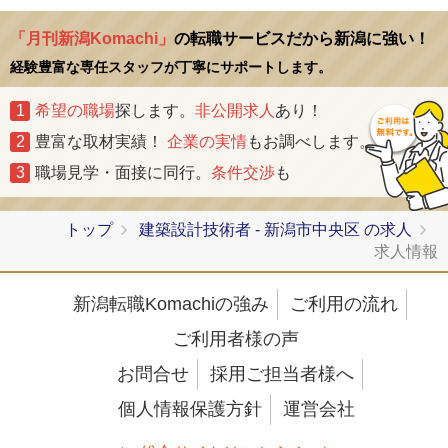
「月刊新潟Komachi」
の転職サービスだから新潟に強い！
経験豊富な専任スタッフが丁寧にサポートします。
1
希望の職場
探します。
非公開求人
あり！
2
豊富な取材実績！
企業の実情
もお調べします。
3
職場見学・面接に同行。
条件交渉
も
トップ
建築設計技術者 - 新潟市中央区 の求人
求人情報
新潟転職Komachiの強み
ご利用の流れ
ご利用者様の声
お問合せ
採用ご担当者様へ
個人情報保護方針
運営会社