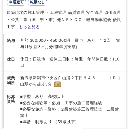
車通勤可
転勤なし
建築現場の施工管理 ・工程管理 品質管理 安全管理 原価管理
・公共工事（国・県・市）他ＮＥＸＣＯ・軽自動車協会 優良
工事...
もっと見る
月額 300,000～450,000円 賞与：あり 年2回 賞
給与
与月数 計3ヶ月分(前年度実績)
休日：日祝他 週休二日制：毎週 年間休日数：110
休日
日
新潟県新潟市中央区白山浦２丁目６４５－１ ＪＲ白
就業
場所
山駅から徒歩3分
■学歴：あり 高校以上
応募
資格
■必要な経験等：必須 工事の施工管理経験
■必要な免許・資格：２級建築施工管理技士 二級建
築士
■年齢：制限あり （59歳以下）