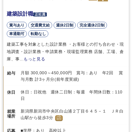
建築設計職
正社員
賞与あり
交通費支給
週休2日制
完全週休2日制
車通勤可
転勤なし
建築工事を対象とした設計業務 ・お客様との打ち合わせ・現
地調査・設計業務・申請業務・現場監理業務 店舗、工場、倉
庫、事...
もっと見る
月額 300,000～450,000円 賞与：あり 年2回 賞
給与
与月数 計3ヶ月分(前年度実績)
休日：日祝他 週休二日制：毎週 年間休日数：110
休日
日
新潟県新潟市中央区白山浦２丁目６４５－１ ＪＲ白
就業
場所
山駅から徒歩3分
■学歴：あり 高校以上
応募