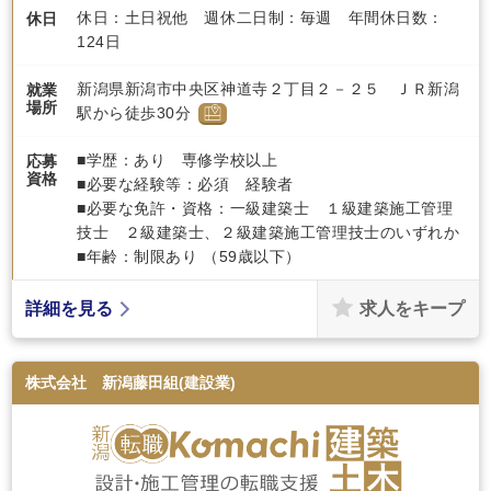
休日：土日祝他 週休二日制：毎週 年間休日数：
休日
124日
新潟県新潟市中央区神道寺２丁目２－２５ ＪＲ新潟
就業
場所
駅から徒歩30分
■学歴：あり 専修学校以上
応募
資格
■必要な経験等：必須 経験者
■必要な免許・資格：一級建築士 １級建築施工管理
技士 ２級建築士、２級建築施工管理技士のいずれか
■年齢：制限あり （59歳以下）
求人をキープ
詳細を見る
株式会社 新潟藤田組(建設業)