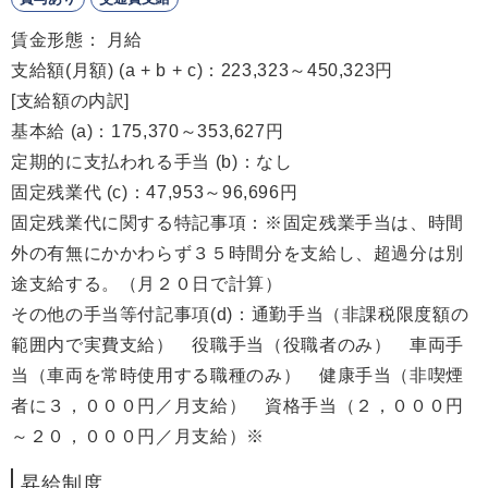
賃金形態： 月給
支給額(月額) (a + b + c)：223,323～450,323円
[支給額の内訳]
基本給 (a)：175,370～353,627円
定期的に支払われる手当 (b)：なし
固定残業代 (c)：47,953～96,696円
固定残業代に関する特記事項：※固定残業手当は、時間
外の有無にかかわらず３５時間分を支給し、超過分は別
途支給する。（月２０日で計算）
その他の手当等付記事項(d)：通勤手当（非課税限度額の
範囲内で実費支給） 役職手当（役職者のみ） 車両手
当（車両を常時使用する職種のみ） 健康手当（非喫煙
者に３，０００円／月支給） 資格手当（２，０００円
～２０，０００円／月支給）※
昇給制度