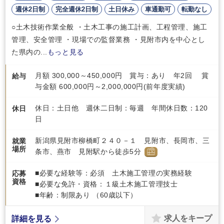
週休2日制
完全週休2日制
土日休み
車通勤可
転勤なし
○土木技術作業全般 ・土木工事の施工計画、工程管理、施工
管理、安全管理 ・現場での監督業務 ・見附市内を中心とし
た県内の...
もっと見る
月額 300,000～450,000円 賞与：あり 年2回 賞
給与
与金額 600,000円～2,000,000円(前年度実績)
休日：土日他 週休二日制：毎週 年間休日数：120
休日
日
新潟県見附市柳橋町２４０－１ 見附市、長岡市、三
就業
場所
条市、燕市 見附駅から徒歩5分
■必要な経験等：必須 土木施工管理の実務経験
応募
資格
■必要な免許・資格：１級土木施工管理技士
■年齢：制限あり （60歳以下）
求人をキープ
詳細を見る