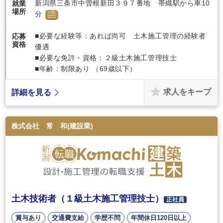
新潟県三条市中曽根新田３９７番地 帯織駅から車10
就業
場所
分
■必要な経験等：あれば尚可 土木施工管理の経験者
応募
資格
優遇
■必要な免許・資格：２級土木施工管理技士
■年齢：制限あり （69歳以下）
求人をキープ
詳細を見る
株式会社 常 和(建設業)
土木技術者（１級土木施工管理技士）
正社員
賞与あり
交通費支給
学歴不問
年間休日120日以上