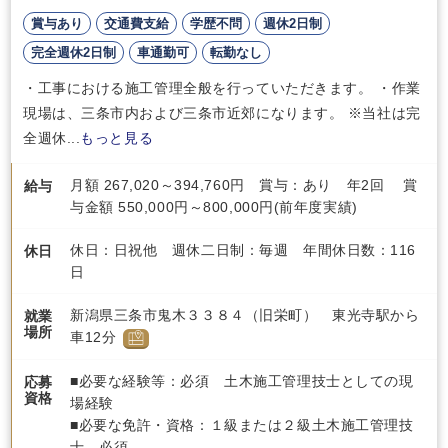
賞与あり
交通費支給
学歴不問
週休2日制
完全週休2日制
車通勤可
転勤なし
・工事における施工管理全般を行っていただきます。 ・作業
現場は、三条市内および三条市近郊になります。 ※当社は完
全週休...
もっと見る
月額 267,020～394,760円 賞与：あり 年2回 賞
給与
与金額 550,000円～800,000円(前年度実績)
休日：日祝他 週休二日制：毎週 年間休日数：116
休日
日
新潟県三条市鬼木３３８４（旧栄町） 東光寺駅から
就業
場所
車12分
■必要な経験等：必須 土木施工管理技士としての現
応募
資格
場経験
■必要な免許・資格：１級または２級土木施工管理技
士 必須