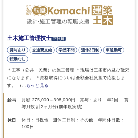
土木施工管理技士
正社員
賞与あり
交通費支給
学歴不問
週休2日制
車通勤可
転勤なし
＊工事（公共・民間）の施工管理 ＊現場は三条市内及び近郊
になります。 ＊資格取得についは全額会社負担で応援しま
す。 （...
もっと見る
月額 275,000～398,000円 賞与：あり 年2回 賞
給与
与月数 計2ヶ月分(前年度実績)
休日：日祝他 週休二日制：その他 年間休日数：
休日
100日