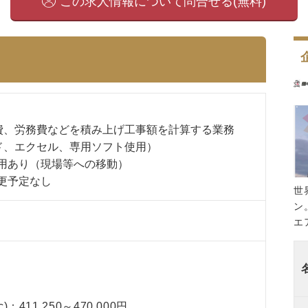
この求人情報について問合せる(無料)
費、労務費などを積み上げ工事額を計算する業務
ド、エクセル、専用ソフト使用）
用あり（現場等への移動）
更予定なし
世
ン
エ
 c)：411,250～470,000円