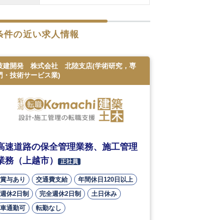
条件の近い求人情報
技建開発 株式会社 北陸支店(学術研究，専
門・技術サービス業)
高速道路の保全管理業務、施工管理
業務（上越市）
正社員
賞与あり
交通費支給
年間休日120日以上
週休2日制
完全週休2日制
土日休み
車通勤可
転勤なし