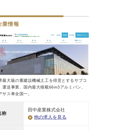
企業情報
界最大級の重建設機械土工を得意とするサブコ
。運送事業、国内最大積載66m3アルミバン、
アサス車全国一。
田中産業株式会社
名称
他の求人を見る