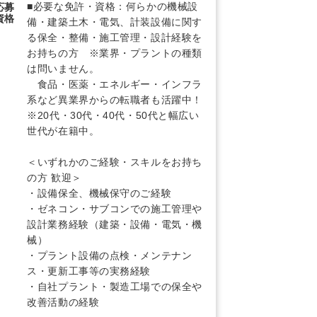
■必要な免許・資格：何らかの機械設
応募
資格
備・建築土木・電気、計装設備に関す
る保全・整備・施工管理・設計経験を
お持ちの方 ※業界・プラントの種類
は問いません。
食品・医薬・エネルギー・インフラ
系など異業界からの転職者も活躍中！
※20代・30代・40代・50代と幅広い
世代が在籍中。
＜いずれかのご経験・スキルをお持ち
の方 歓迎＞
・設備保全、機械保守のご経験
・ゼネコン・サブコンでの施工管理や
設計業務経験（建築・設備・電気・機
械）
・プラント設備の点検・メンテナン
ス・更新工事等の実務経験
・自社プラント・製造工場での保全や
改善活動の経験