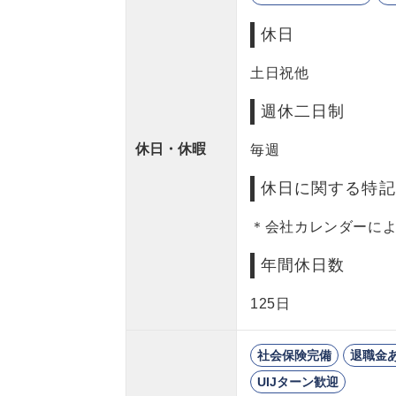
休日
土日祝他
週休二日制
休日・休暇
毎週
休日に関する特記
＊会社カレンダーに
年間休日数
125日
社会保険完備
退職金
UIJターン歓迎