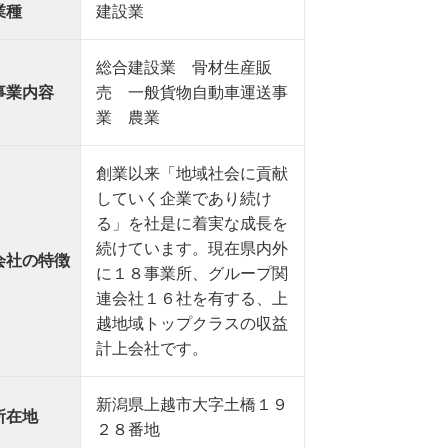
業種
建設業
総合建設業 骨材生産販
事業内容
売 一般貨物自動車運送事
業 農業
創業以来「地域社会に貢献
していく企業であり続け
る」を社是に着実な成長を
続けています。現在県内外
会社の特徴
に１８事業所、グループ関
連会社１６社を有する、上
越地域トップクラスの収益
計上会社です。
新潟県上越市大字土橋１９
所在地
２８番地