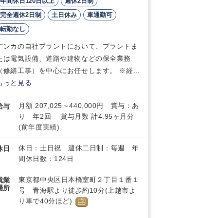
年間休日120日以上
週休2日制
完全週休2日制
土日休み
車通勤可
転勤なし
デンカの自社プラントにおいて、プラントま
たは電気設備、道路や建物などの保全業務
（修繕工事）を中心にお任せします。 ※経...
もっと見る
月額 207,025～440,000円 賞与：あ
給与
り 年2回 賞与月数 計4.95ヶ月分
(前年度実績)
休日：土日祝 週休二日制：毎週 年
休日
間休日数：124日
東京都中央区日本橋室町２丁目１番１
就業
場所
号 青海駅より徒歩約10分(上越市よ
り車で40分ほど)