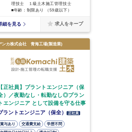
理技士 １級土木施工管理技士
■年齢：制限あり （59歳以下）
求人をキープ
詳細を見る
デンカ株式会社 青海工場(製造業)
【正社員】プラントエンジニア（保
全）／夜勤なし・転勤なし◎プラン
トエンジニア として設備を守る仕事
プラントエンジニア（保全）
正社員
賞与あり
交通費支給
学歴不問