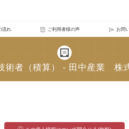
の流れ
ご利用者様の声
お問
技術者（積算） - 田中産業 株