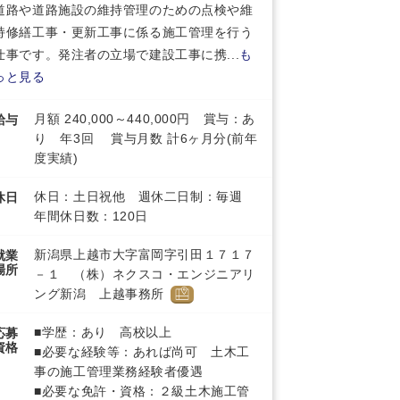
道路や道路施設の維持管理のための点検や維
持修繕工事・更新工事に係る施工管理を行う
仕事です。発注者の立場で建設工事に携...
も
っと見る
月額 240,000～440,000円 賞与：あ
給与
り 年3回 賞与月数 計6ヶ月分(前年
度実績)
休日：土日祝他 週休二日制：毎週
休日
年間休日数：120日
新潟県上越市大字富岡字引田１７１７
就業
場所
－１ （株）ネクスコ・エンジニアリ
ング新潟 上越事務所
■学歴：あり 高校以上
応募
資格
■必要な経験等：あれば尚可 土木工
事の施工管理業務経験者優遇
■必要な免許・資格：２級土木施工管