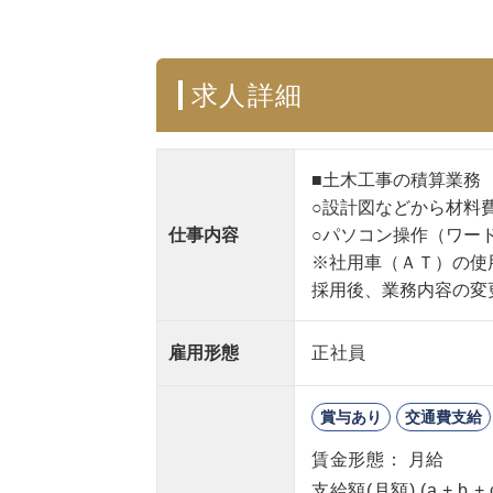
求人詳細
■土木工事の積算業務
○設計図などから材料
仕事内容
○パソコン操作（ワー
※社用車（ＡＴ）の使
採用後、業務内容の変
雇用形態
正社員
賞与あり
交通費支給
賃金形態： 月給
支給額(月額) (a + b +