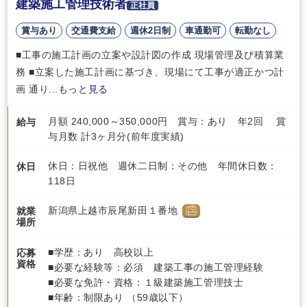
建築施工管理技術者
正社員
賞与あり
交通費支給
週休2日制
車通勤可
転勤なし
■工事の施工計画の立案や設計図の作成 現場管理及び積算業
務 ■立案した施工計画に基づき、現場にて工事が適正かつ計
画 通り...
もっと見る
月額 240,000～350,000円 賞与：あり 年2回 賞
給与
与月数 計3ヶ月分(前年度実績)
休日：日祝他 週休二日制：その他 年間休日数：
休日
118日
新潟県上越市辰尾新田１番地
就業
場所
■学歴：あり 高校以上
応募
資格
■必要な経験等：必須 建築工事の施工管理経験
■必要な免許・資格：１級建築施工管理技士
■年齢：制限あり （59歳以下）