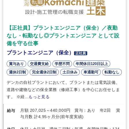
【正社員】プラントエンジニア（保全）／夜勤
なし・転勤なし◎プラントエンジニア として設
備を守る仕事
プラントエンジニア（保全）
正社員
賞与あり
交通費支給
学歴不問
年間休日120日以上
週休2日制
完全週休2日制
土日休み
車通勤可
転勤なし
デンカの自社プラントにおいて、プラントまたは電気設備、
道路や建物などの保全業務（修繕工事）を中心にお任せしま
す。 ※経...
もっと見る
月額 207,025～440,000円 賞与：あり 年2回 賞
給与
与月数 計4.95ヶ月分(前年度実績)