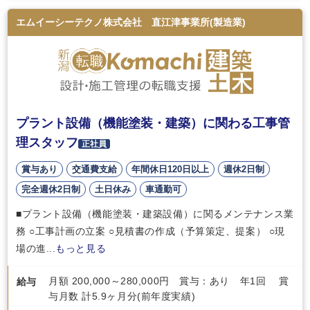
エムイーシーテクノ株式会社 直江津事業所(製造業)
プラント設備（機能塗装・建築）に関わる工事管
理スタッフ
正社員
賞与あり
交通費支給
年間休日120日以上
週休2日制
完全週休2日制
土日休み
車通勤可
■プラント設備（機能塗装・建築設備）に関るメンテナンス業
務 ○工事計画の立案 ○見積書の作成（予算策定、提案） ○現
場の進...
もっと見る
月額 200,000～280,000円 賞与：あり 年1回 賞
給与
与月数 計5.9ヶ月分(前年度実績)