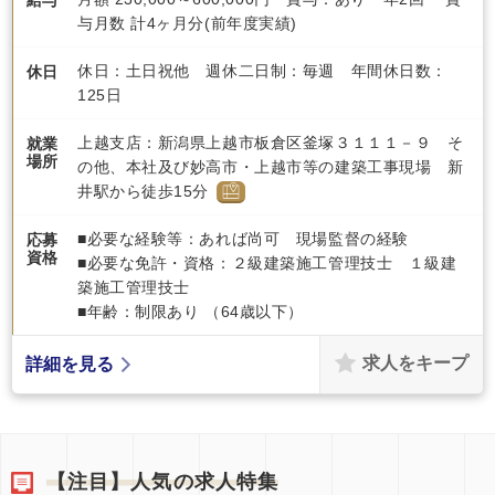
与月数 計4ヶ月分(前年度実績)
休日：土日祝他 週休二日制：毎週 年間休日数：
休日
125日
上越支店：新潟県上越市板倉区釜塚３１１１－９ そ
就業
場所
の他、本社及び妙高市・上越市等の建築工事現場 新
井駅から徒歩15分
■必要な経験等：あれば尚可 現場監督の経験
応募
資格
■必要な免許・資格：２級建築施工管理技士 １級建
築施工管理技士
■年齢：制限あり （64歳以下）
求人をキープ
詳細を見る
【注目】人気の求人特集