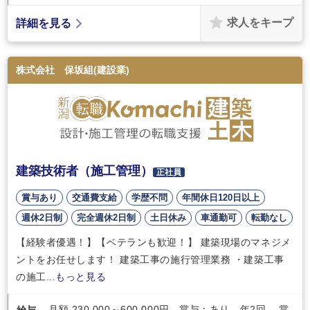
求人をキープ
詳細を見る
株式会社 保坂組(建設業)
建築技術者（施工管理）
正社員
賞与あり
交通費支給
学歴不問
年間休日120日以上
週休2日制
完全週休2日制
土日休み
車通勤可
転勤なし
【経験者優遇！】【ベテランも歓迎！】 建築現場のマネジメ
ントをお任せします！ 建築工事の施行管理業務 ・建築工事
の施工...
もっと見る
月額 230,000～600,000円 賞与：あり 年2回 賞
給与