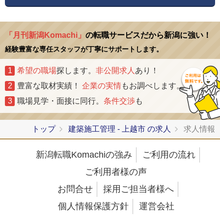
「月刊新潟Komachi」
の転職サービスだから新潟に強い！
経験豊富な専任スタッフが丁寧にサポートします。
1
希望の職場
探します。
非公開求人
あり！
2
豊富な取材実績！
企業の実情
もお調べします。
3
職場見学・面接に同行。
条件交渉
も
トップ
建築施工管理 - 上越市 の求人
求人情報
新潟転職Komachiの強み
ご利用の流れ
ご利用者様の声
お問合せ
採用ご担当者様へ
個人情報保護方針
運営会社