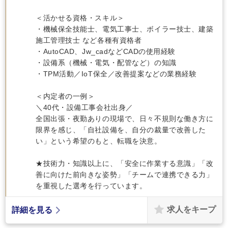
＜活かせる資格・スキル＞
・機械保全技能士、電気工事士、ボイラー技士、建築
施工管理技士 など各種有資格者
・AutoCAD、Jw_cadなどCADの使用経験
・設備系（機械・電気・配管など）の知識
・TPM活動／IoT保全／改善提案などの業務経験
＜内定者の一例＞
＼40代・設備工事会社出身／
全国出張・夜勤ありの現場で、日々不規則な働き方に
限界を感じ、「自社設備を、自分の裁量で改善した
い」という希望のもと、転職を決意。
★技術力・知識以上に、「安全に作業する意識」「改
善に向けた前向きな姿勢」「チームで連携できる力」
を重視した選考を行っています。
求人をキープ
詳細を見る