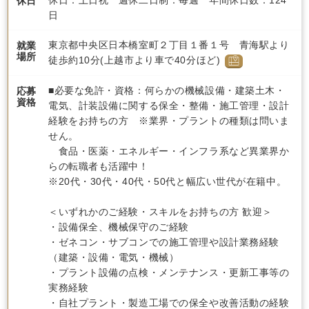
休日：土日祝 週休二日制：毎週 年間休日数：124
休日
日
東京都中央区日本橋室町２丁目１番１号 青海駅より
就業
場所
徒歩約10分(上越市より車で40分ほど)
■必要な免許・資格：何らかの機械設備・建築土木・
応募
資格
電気、計装設備に関する保全・整備・施工管理・設計
経験をお持ちの方 ※業界・プラントの種類は問いま
せん。
食品・医薬・エネルギー・インフラ系など異業界か
らの転職者も活躍中！
※20代・30代・40代・50代と幅広い世代が在籍中。
＜いずれかのご経験・スキルをお持ちの方 歓迎＞
・設備保全、機械保守のご経験
・ゼネコン・サブコンでの施工管理や設計業務経験
（建築・設備・電気・機械）
・プラント設備の点検・メンテナンス・更新工事等の
実務経験
・自社プラント・製造工場での保全や改善活動の経験