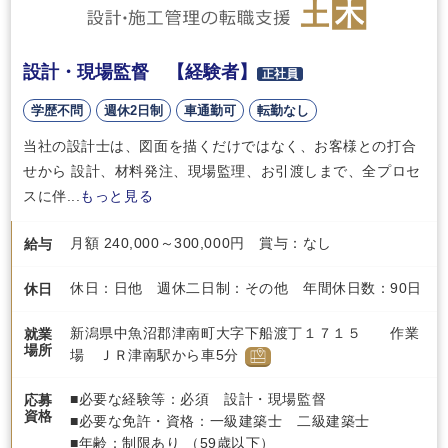
設計・現場監督 【経験者】
正社員
学歴不問
週休2日制
車通勤可
転勤なし
当社の設計士は、図面を描くだけではなく、お客様との打合
せから 設計、材料発注、現場監理、お引渡しまで、全プロセ
スに伴...
もっと見る
月額 240,000～300,000円 賞与：なし
給与
休日：日他 週休二日制：その他 年間休日数：90日
休日
新潟県中魚沼郡津南町大字下船渡丁１７１５ 作業
就業
場所
場 ＪＲ津南駅から車5分
■必要な経験等：必須 設計・現場監督
応募
資格
■必要な免許・資格：一級建築士 二級建築士
■年齢：制限あり （59歳以下）