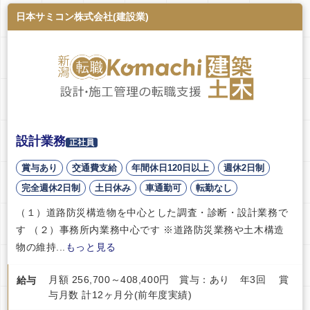
日本サミコン株式会社(建設業)
設計業務
正社員
賞与あり
交通費支給
年間休日120日以上
週休2日制
完全週休2日制
土日休み
車通勤可
転勤なし
（１）道路防災構造物を中心とした調査・診断・設計業務で
す （２）事務所内業務中心です ※道路防災業務や土木構造
物の維持...
もっと見る
月額 256,700～408,400円 賞与：あり 年3回 賞
給与
与月数 計12ヶ月分(前年度実績)