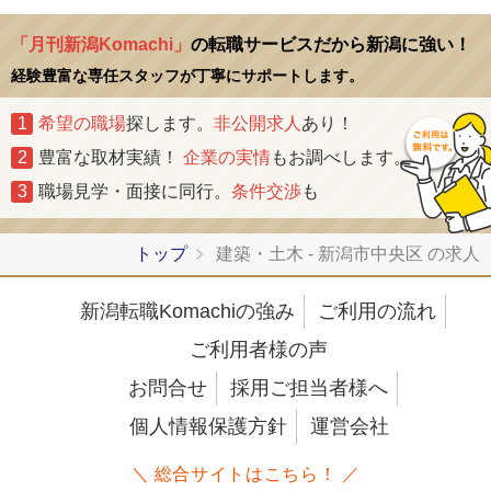
「月刊新潟Komachi」
の転職サービスだから新潟に強い！
経験豊富な専任スタッフが丁寧にサポートします。
1
希望の職場
探します。
非公開求人
あり！
2
豊富な取材実績！
企業の実情
もお調べします。
3
職場見学・面接に同行。
条件交渉
も
トップ
建築・土木 - 新潟市中央区 の求人
新潟転職Komachiの強み
ご利用の流れ
ご利用者様の声
お問合せ
採用ご担当者様へ
個人情報保護方針
運営会社
＼ 総合サイトはこちら！ ／