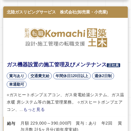
北陸ガスリビングサービス 株式会社(卸売業・小売業)
ガス機器設置の施工管理及びメンテナンス
正社員
賞与あり
交通費支給
年間休日120日以上
週休2日制
車通勤可
○ガスヒートポンプエアコン、ガス発電給湯システム、ガス温
水暖 房システム等の施工管理業務。 ○ガスヒートポンプエア
コン、...
もっと見る
月額 229,000～390,000円 賞与：あり 年2回 賞
給与
与月数 計5ヶ月分(前年度実績)