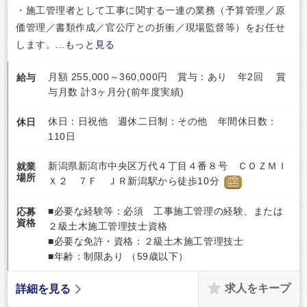
・施工管理者として工事に関する一連の業務（予算管理／原
価管理／書類作成／官公庁との折衝／現場監督等）をお任せ
します。...
もっと見る
月額 255,000～360,000円 賞与：あり 年2回 賞
給与
与月数 計3ヶ月分(前年度実績)
休日：日祝他 週休二日制：その他 年間休日数：
休日
110日
新潟県新潟市中央区万代４丁目４番８号 ＣＯＺＭＩ
就業
場所
Ｘ２ ７Ｆ ＪＲ新潟駅から徒歩10分
■必要な経験等：必須 工事施工管理の経験、または
応募
資格
２級土木施工管理技士資格
■必要な免許・資格：２級土木施工管理技士
■年齢：制限あり （59歳以下）
求人をキープ
詳細を見る