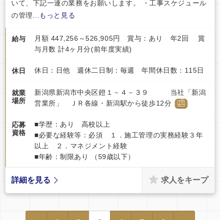
いて、下記一連の業務をお願いします。 ・工事スケジュール
の管理...
もっと見る
月額 447,256～526,905円 賞与：あり 年2回 賞
給与
与月数 計4ヶ月分(前年度実績)
休日：日他 週休二日制：毎週 年間休日数：115日
休日
新潟県新潟市中央区鐙１－４－３９ 当社「新潟
就業
場所
営業所」 ＪＲ各線・新潟駅から徒歩12分
■学歴：あり 高校以上
応募
資格
■必要な経験等：必須 １．施工管理の実務経験３年
以上 ２．マネジメント経験
■年齢：制限あり （59歳以下）
求人をキープ
詳細を見る