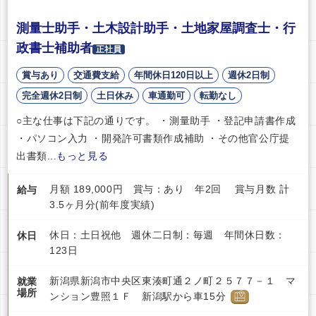
測量士助手・土木設計助手・土地家屋調査士・行
政書士補助者
正社員
賞与あり
交通費支給
年間休日120日以上
週休2日制
完全週休2日制
土日休み
車通勤可
転勤なし
○主な仕事は下記の通りです。 ・測量助手 ・登記申請書作成
・パソコン入力 ・開発許可書類作成補助 ・その他官公庁提
出書類...
もっと見る
月額 189,000円 賞与：あり 年2回 賞与月数 計
給与
3.5ヶ月分(前年度実績)
休日：土日祝他 週休二日制：毎週 年間休日数：
休日
123日
新潟県新潟市中央区東湊町通２ノ町２５７７－１ マ
就業
場所
ンション豊照１Ｆ 新潟駅から車15分