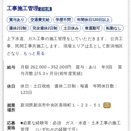
工事施工管理
正社員
賞与あり
交通費支給
学歴不問
年間休日120日以上
週休2日制
完全週休2日制
土日休み
車通勤可
転勤なし
上下水道、ガス工事の施工管理をしていただきます。 公共工
事、民間工事共施工します。 現場エリアは主として新潟地区
となり...
もっと見る
月額 262,000～352,000円 賞与：あり 年3回 賞
給与
与月数 計5.3ヶ月分(前年度実績)
休日：土日祝他 週休二日制：毎週 年間休日数：
休日
123日
新潟県新潟市中央区美咲町１－２３－５１
就業
場所
■必要な経験等：必須 ガス・水道・土木工事の施工
応募
資格
管理 （いずれかの経験で可）