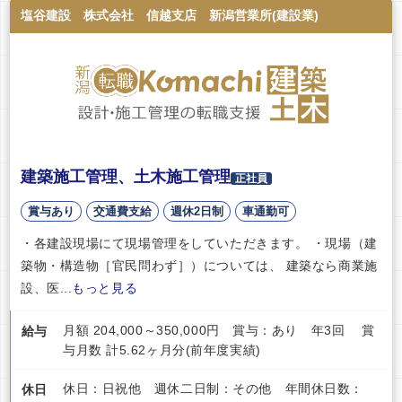
塩谷建設 株式会社 信越支店 新潟営業所(建設業)
建築施工管理、土木施工管理
正社員
賞与あり
交通費支給
週休2日制
車通勤可
・各建設現場にて現場管理をしていただきます。 ・現場（建
築物・構造物［官民問わず］）については、 建築なら商業施
設、医...
もっと見る
月額 204,000～350,000円 賞与：あり 年3回 賞
給与
与月数 計5.62ヶ月分(前年度実績)
休日：日祝他 週休二日制：その他 年間休日数：
休日