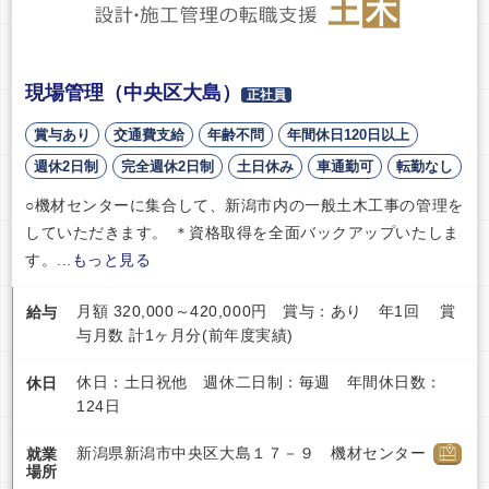
現場管理（中央区大島）
正社員
賞与あり
交通費支給
年齢不問
年間休日120日以上
週休2日制
完全週休2日制
土日休み
車通勤可
転勤なし
○機材センターに集合して、新潟市内の一般土木工事の管理を
していただきます。 ＊資格取得を全面バックアップいたしま
す。...
もっと見る
月額 320,000～420,000円 賞与：あり 年1回 賞
給与
与月数 計1ヶ月分(前年度実績)
休日：土日祝他 週休二日制：毎週 年間休日数：
休日
124日
新潟県新潟市中央区大島１７－９ 機材センター
就業
場所