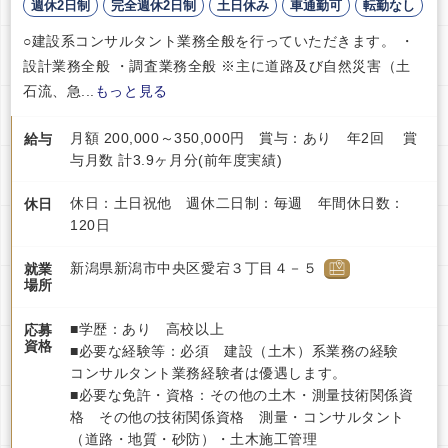
週休2日制
完全週休2日制
土日休み
車通勤可
転勤なし
○建設系コンサルタント業務全般を行っていただきます。 ・
設計業務全般 ・調査業務全般 ※主に道路及び自然災害（土
石流、急...
もっと見る
月額 200,000～350,000円 賞与：あり 年2回 賞
給与
与月数 計3.9ヶ月分(前年度実績)
休日：土日祝他 週休二日制：毎週 年間休日数：
休日
120日
新潟県新潟市中央区愛宕３丁目４－５
就業
場所
■学歴：あり 高校以上
応募
資格
■必要な経験等：必須 建設（土木）系業務の経験
コンサルタント業務経験者は優遇します。
■必要な免許・資格：その他の土木・測量技術関係資
格 その他の技術関係資格 測量・コンサルタント
（道路・地質・砂防）・土木施工管理