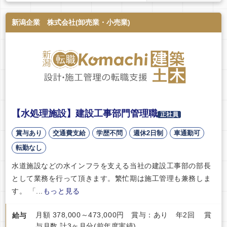
新潟企業 株式会社(卸売業・小売業)
【水処理施設】建設工事部門管理職
正社員
賞与あり
交通費支給
学歴不問
週休2日制
車通勤可
転勤なし
水道施設などの水インフラを支える当社の建設工事部の部長
として業務を行って頂きます。繁忙期は施工管理も兼務しま
す。 「...
もっと見る
月額 378,000～473,000円 賞与：あり 年2回 賞
給与
与月数 計3ヶ月分(前年度実績)