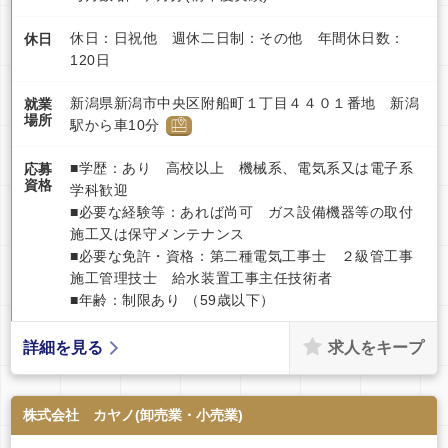
休日：日祝他 週休二日制：その他 年間休日数：
休日
120日
新潟県新潟市中央区附船町１丁目４４０１番地 新潟
就業
場所
駅から車10分
■学歴：あり 高校以上 機械系、電気系又は電子系
応募
資格
学科歓迎
■必要な経験等：あれば尚可 ガス設備機器等の取付
施工又は保守メンテナンス
■必要な免許・資格：第二種電気工事士 ２級管工事
施工管理技士 給水装置工事主任技術者
■年齢：制限あり （59歳以下）
求人をキープ
詳細を見る
株式会社 カヤノ(卸売業・小売業)