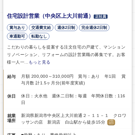
住宅設計営業（中央区上大川前通）
正社員
賞与あり
交通費支給
週休2日制
完全週休2日制
車通勤可
転勤なし
こだわりの暮らしを提案する注文住宅の戸建て、マンション
リノベーション、リフォームの設計営業職の募集です。お客
様一人一...
もっと見る
月額 200,000～310,000円 賞与：あり 年1回 賞
給与
与月数 計1.5ヶ月分(前年度実績)
休日：火水他 週休二日制：毎週 年間休日数：116
休日
日
新潟県新潟市中央区上大川前通２－１１－１ クロワ
就業
場所
ッサンの店 新潟店 白山駅から徒歩15分
■学歴：あり 専修学校以上