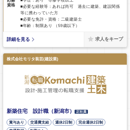
応募
資格
■必要な経験等：あれば尚可 過去に建築、建設関係
等に携わっていた方
■必要な免許・資格：二級建築士
■年齢：制限あり （59歳以下）
求人をキープ
詳細を見る
株式会社モリタ装芸(建設業)
新築住宅 設計職（新潟市）
正社員
賞与あり
交通費支給
週休2日制
完全週休2日制