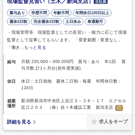
現場監督見習い（土木／新潟支店）
正社員
賞与あり
学歴不問
年齢不問
年間休日120日以上
週休2日制
完全週休2日制
土日休み
車通勤可
・現場管理等、現場監督としての見習い ・能力に応じて現場
監督として従事してもらいます。 「変更範囲：変更なし」
「働き...
もっと見る
月額 230,000～300,000円 賞与：あり 年1回 賞
給与
与月数 計1ヶ月分(前年度実績)
休日：土日祝他 週休二日制：毎週 年間休日数：
休日
124日
新潟県新潟市中央区上近江３－２６－１７ エクセル
就業
場所
近江２０３ （株）佐々木建設工業 新潟支店
求人をキープ
詳細を見る