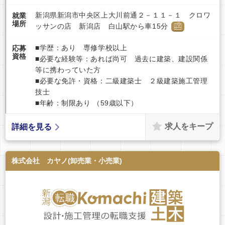
新潟県新潟市中央区上大川前通２－１１－１ クロワ
就業
場所
ッサンの店 新潟店 白山駅から車15分
■学歴：あり 専修学校以上
応募
資格
■必要な経験等：あれば尚可 過去に建築、建設関係
等に携わっていた方
■必要な免許・資格：二級建築士 ２級建築施工管理
技士
■年齢：制限あり （59歳以下）
求人をキープ
詳細を見る
株式会社 カヤノ(卸売業・小売業)