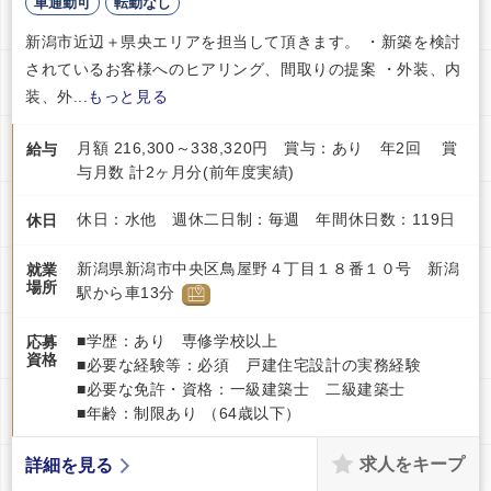
車通勤可
転勤なし
新潟市近辺＋県央エリアを担当して頂きます。 ・新築を検討
されているお客様へのヒアリング、間取りの提案 ・外装、内
装、外...
もっと見る
月額 216,300～338,320円 賞与：あり 年2回 賞
給与
与月数 計2ヶ月分(前年度実績)
休日：水他 週休二日制：毎週 年間休日数：119日
休日
新潟県新潟市中央区鳥屋野４丁目１８番１０号 新潟
就業
場所
駅から車13分
■学歴：あり 専修学校以上
応募
資格
■必要な経験等：必須 戸建住宅設計の実務経験
■必要な免許・資格：一級建築士 二級建築士
■年齢：制限あり （64歳以下）
求人をキープ
詳細を見る