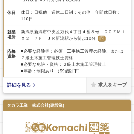
休日：日祝他 週休二日制：その他 年間休日数：
休日
110日
新潟県新潟市中央区万代４丁目４番８号 ＣＯＺＭＩ
就業
場所
Ｘ２ ７Ｆ ＪＲ新潟駅から徒歩10分
■必要な経験等：必須 工事施工管理の経験、または
応募
資格
２級土木施工管理技士資格
■必要な免許・資格：２級土木施工管理技士
■年齢：制限あり （59歳以下）
求人をキープ
詳細を見る
タカラ工業 株式会社(建設業)