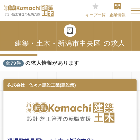
キープ一覧
企業情報
建築・土木 - 新潟市中央区 の求人
の求人情報があります
全79件
株式会社 佐々木建設工業(建設業)