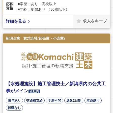
■学歴：あり 高校以上
応募
資格
■年齢：制限あり （30歳以下）
求人をキープ
詳細を見る
新潟企業 株式会社(卸売業・小売業)
【水処理施設】施工管理技士／新潟県内の公共工
事がメイン
正社員
賞与あり
交通費支給
学歴不問
週休2日制
車通勤可
転勤なし