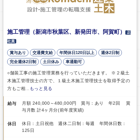
施工管理（新潟市秋葉区、新発田市、阿賀町）
正
社員
賞与あり
交通費支給
年間休日120日以上
週休2日制
完全週休2日制
土日休み
車通勤可
○舗装工事の施工管理業務を行っていただきます。 ※２級土
木施工管理技士の方で、１級土木施工管理技士を取得予定の
方もご相...
もっと見る
月額 240,000～480,000円 賞与：あり 年2回 賞
給与
与月数 計4ヶ月分(前年度実績)
休日：土日祝他 週休二日制：毎週 年間休日数：
休日
125日