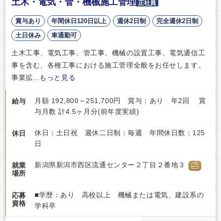
土木・電気・管・機械施工管理
正社員
賞与あり
年間休日120日以上
週休2日制
完全週休2日制
土日休み
車通勤可
土木工事、電気工事、管工事、機械の設置工事、電気通信工
事を含む、各種工事における施工管理全般をお任せします。
事業拡...
もっと見る
月額 192,800～251,700円 賞与：あり 年2回 賞
給与
与月数 計4.5ヶ月分(前年度実績)
休日：土日祝 週休二日制：毎週 年間休日数：125
休日
日
新潟県新潟市西区流通センター２丁目２番地３
就業
場所
■学歴：あり 高校以上 機械または電気、建設系の
応募
資格
学科卒