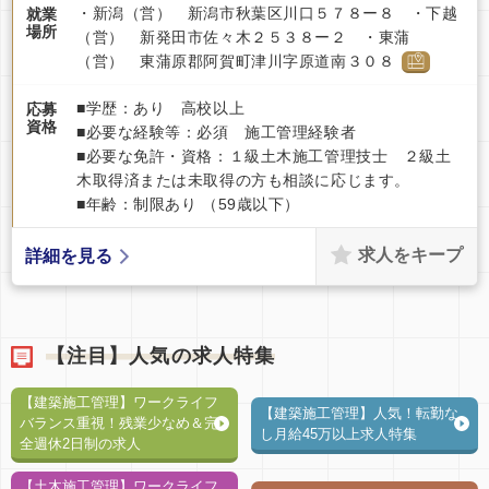
・新潟（営） 新潟市秋葉区川口５７８ー８ ・下越
就業
場所
（営） 新発田市佐々木２５３８ー２ ・東蒲
（営） 東蒲原郡阿賀町津川字原道南３０８
■学歴：あり 高校以上
応募
資格
■必要な経験等：必須 施工管理経験者
■必要な免許・資格：１級土木施工管理技士 ２級土
木取得済または未取得の方も相談に応じます。
■年齢：制限あり （59歳以下）
求人をキープ
詳細を見る
【注目】人気の求人特集
【建築施工管理】ワークライフ
【建築施工管理】人気！転勤な
バランス重視！残業少なめ＆完
し月給45万以上求人特集
全週休2日制の求人
【土木施工管理】ワークライフ