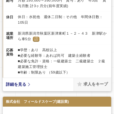
月額 250,000～350,000円 賞与：あり 年3回 賞
給与
与月数 計3ヶ月分(前年度実績)
休日：水祝他 週休二日制：その他 年間休日数：
休日
105日
新潟県新潟市秋葉区新津東町１－２－４３ 新津駅か
就業
場所
ら車5分
■学歴：あり 高校以上
応募
資格
■必要な経験等：あれば尚可 建築士経験者
■必要な免許・資格：一級建築士 二級建築士 ２級
建築施工管理技士
■年齢：制限あり （59歳以下）
求人をキープ
詳細を見る
株式会社 フィールドスケープ(建設業)