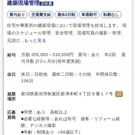
建築現場管理
正社員
賞与あり
交通費支給
週休2日制
車通勤可
転勤なし
住宅や事業所の建築現場において現場管理を担当します。 現
場のスケジュール管理、安全管理、現場写真の撮影・管理、
元請け...
もっと見る
月額 205,000～310,000円 賞与：あり 年2回 賞
給与
与月数 計2ヶ月分(前年度実績)
休日：日祝他 週休二日制：その他 年間休日数：
休日
104日
新潟県新潟市秋葉区新津本町４丁目８番１７号
就業
場所
■学歴：あり 高校以上
応募
資格
■必要な経験等：あれば尚可 接客・リフォーム経
験、デジカメ撮影
■年齢：制限あり （64歳以下）