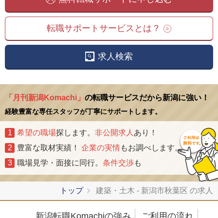
転職サポートサービスとは？
求人検索
「月刊新潟Komachi」
の転職サービスだから新潟に強い！
経験豊富な専任スタッフが丁寧にサポートします。
1
希望の職場
探します。
非公開求人
あり！
2
豊富な取材実績！
企業の実情
もお調べします。
3
職場見学・面接に同行。
条件交渉
も
トップ
建築・土木 - 新潟市秋葉区 の求人
新潟転職Komachiの強み
ご利用の流れ