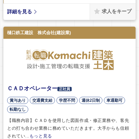
求人をキープ
詳細を見る
樋口鉄工建設 株式会社(建設業)
ＣＡＤオペレーター
正社員
賞与あり
交通費支給
学歴不問
週休2日制
車通勤可
転勤なし
【職務内容】ＣＡＤを使用した図面作成・修正業務や、客先
との打ち合わせ業務に務めていただきます。大手からも信頼
されてい...
もっと見る