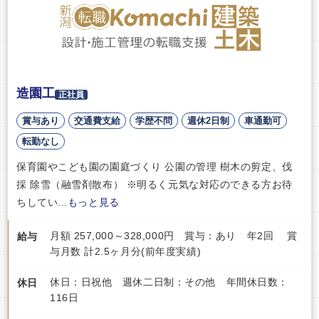
造園工
正社員
賞与あり
交通費支給
学歴不問
週休2日制
車通勤可
転勤なし
保育園やこども園の園庭づくり 公園の管理 樹木の剪定、伐
採 除雪（融雪剤散布） ※明るく元気な対応のできる方お待
ちしてい...
もっと見る
月額 257,000～328,000円 賞与：あり 年2回 賞
給与
与月数 計2.5ヶ月分(前年度実績)
休日：日祝他 週休二日制：その他 年間休日数：
休日
116日