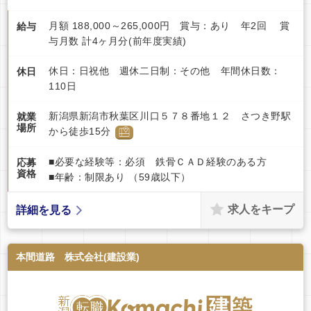
月額 188,000～265,000円 賞与：あり 年2回 賞
給与
与月数 計4ヶ月分(前年度実績)
休日：日祝他 週休二日制：その他 年間休日数：
休日
110日
新潟県新潟市秋葉区川口５７８番地１２ さつき野駅
就業
場所
から徒歩15分
■必要な経験等：必須 鉄骨ＣＡＤ経験のある方
応募
資格
■年齢：制限あり （59歳以下）
求人をキープ
詳細を見る
本間道路 株式会社(建設業)