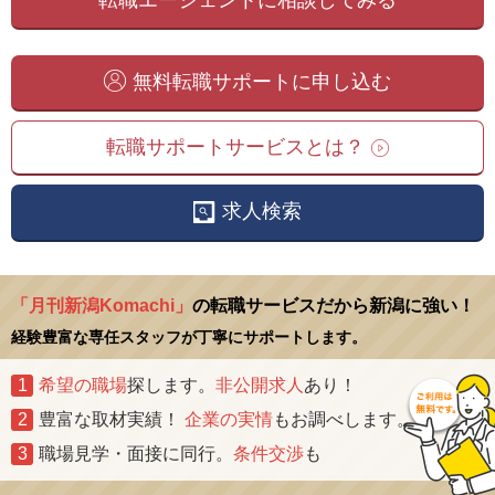
無料転職サポートに申し込む
転職サポートサービスとは？
求人検索
「月刊新潟Komachi」
の転職サービスだから新潟に強い！
経験豊富な専任スタッフが丁寧にサポートします。
1
希望の職場
探します。
非公開求人
あり！
2
豊富な取材実績！
企業の実情
もお調べします。
3
職場見学・面接に同行。
条件交渉
も