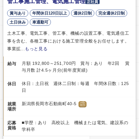
管工事施工管理、電気施工管理
正社員
賞与あり
年間休日120日以上
週休2日制
完全週休2日制
土日休み
車通勤可
土木工事、電気工事、管工事、機械の設置工事、電気通信工
事を含む、各種工事における施工管理全般をお任せします。
事業拡...
もっと見る
月額 192,800～251,700円 賞与：あり 年2回 賞
給与
与月数 計4.5ヶ月分(前年度実績)
休日：土日祝 週休二日制：毎週 年間休日数：125
休日
日
新潟県長岡市石動南町40-5
就業
場所
■学歴：あり 高校以上 機械または電気、建設系の
応募
資格
学科卒