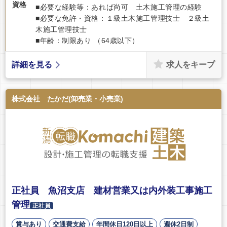
資格
■必要な経験等：あれば尚可 土木施工管理の経験
■必要な免許・資格：１級土木施工管理技士 ２級土
木施工管理技士
■年齢：制限あり （64歳以下）
求人をキープ
詳細を見る
株式会社 たかだ(卸売業・小売業)
正社員 魚沼支店 建材営業又は内外装工事施工
管理
正社員
賞与あり
交通費支給
年間休日120日以上
週休2日制