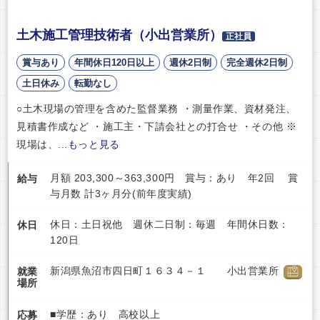
土木施工管理技術者（小出営業所）
正社員
賞与あり
年間休日120日以上
週休2日制
完全週休2日制
土日休み
転勤なし
○土木現場の管理を含めた監督業務 ・測量作業、資材発注、
見積書作成など ・施工主・下請会社との打合せ ・その他 ※
現場は、...
もっと見る
月額 203,300～363,300円 賞与：あり 年2回 賞
給与
与月数 計3ヶ月分(前年度実績)
休日：土日祝他 週休二日制：毎週 年間休日数：
休日
120日
新潟県魚沼市四日町１６３４－１ 小出営業所
就業
場所
■学歴：あり 高校以上
応募