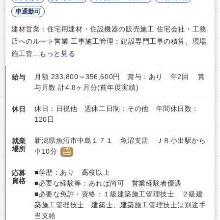
車通勤可
建材営業：住宅用建材・住設機器の販売施工 住宅会社・工務
店へのルート営業 工事施工管理：建設専門工事の積算、現場
施工管...
もっと見る
月額 233,800～356,600円 賞与：あり 年2回 賞
給与
与月数 計4.8ヶ月分(前年度実績)
休日：日祝他 週休二日制：その他 年間休日数：
休日
120日
新潟県魚沼市中島１７１ 魚沼支店 ＪＲ小出駅から
就業
場所
車10分
■学歴：あり 高校以上
応募
資格
■必要な経験等：あれば尚可 営業経験者優遇
■必要な免許・資格：１級建築施工管理技士 ２級建
築施工管理技士 建築士、建築施工管理技士は別途手
当支給