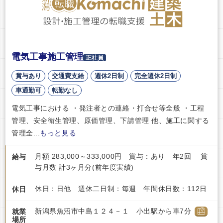
電気工事施工管理
正社員
賞与あり
交通費支給
週休2日制
完全週休2日制
車通勤可
転勤なし
電気工事における ・発注者との連絡・打合せ等全般 ・工程
管理、安全衛生管理、原価管理、下請管理 他、施工に関する
管理全...
もっと見る
月額 283,000～333,000円 賞与：あり 年2回 賞
給与
与月数 計3ヶ月分(前年度実績)
休日：日他 週休二日制：毎週 年間休日数：112日
休日
新潟県魚沼市中島１２４－１ 小出駅から車7分
就業
場所