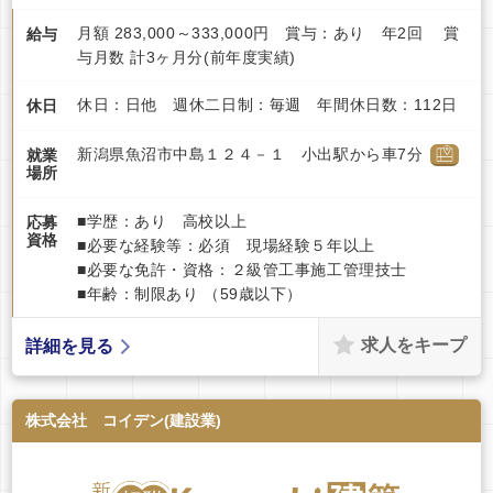
月額 283,000～333,000円 賞与：あり 年2回 賞
給与
与月数 計3ヶ月分(前年度実績)
休日：日他 週休二日制：毎週 年間休日数：112日
休日
新潟県魚沼市中島１２４－１ 小出駅から車7分
就業
場所
■学歴：あり 高校以上
応募
資格
■必要な経験等：必須 現場経験５年以上
■必要な免許・資格：２級管工事施工管理技士
■年齢：制限あり （59歳以下）
求人をキープ
詳細を見る
株式会社 コイデン(建設業)