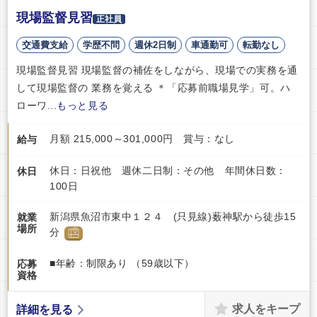
現場監督見習
正社員
交通費支給
学歴不問
週休2日制
車通勤可
転勤なし
現場監督見習 現場監督の補佐をしながら、現場での実務を通
して現場監督の 業務を覚える ＊「応募前職場見学」可。ハ
ローワ...
もっと見る
月額 215,000～301,000円 賞与：なし
給与
休日：日祝他 週休二日制：その他 年間休日数：
休日
100日
新潟県魚沼市東中１２４ (只見線)薮神駅から徒歩15
就業
場所
分
■年齢：制限あり （59歳以下）
応募
資格
求人をキープ
詳細を見る