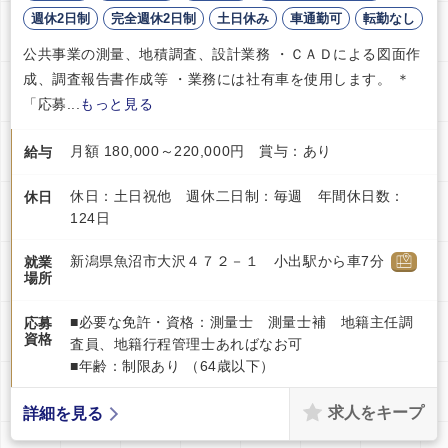
週休2日制
完全週休2日制
土日休み
車通勤可
転勤なし
公共事業の測量、地積調査、設計業務 ・ＣＡＤによる図面作
成、調査報告書作成等 ・業務には社有車を使用します。 ＊
「応募...
もっと見る
月額 180,000～220,000円 賞与：あり
給与
休日：土日祝他 週休二日制：毎週 年間休日数：
休日
124日
新潟県魚沼市大沢４７２－１ 小出駅から車7分
就業
場所
■必要な免許・資格：測量士 測量士補 地籍主任調
応募
資格
査員、地籍行程管理士あればなお可
■年齢：制限あり （64歳以下）
求人をキープ
詳細を見る