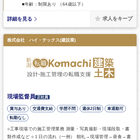
■年齢：制限あり （64歳以下）
求人をキープ
詳細を見る
株式会社 ハイ・テックス(建設業)
現場監督員
正社員
賞与あり
交通費支給
学歴不問
週休2日制
車通勤可
転勤なし
○工事現場での施工管理業務 測量・写真撮影・現場段取・書
類作成など ○１日の流れ（一例） 朝礼→現場管理→昼食→書