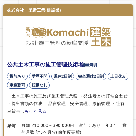
株式会社 星野工業(建設業)
公共土木工事の施工管理技術者
正社員
賞与あり
学歴不問
週休2日制
完全週休2日制
土日休み
車通勤可
転勤なし
・土木工事の施工及び施工管理業務 ・発注者との打ち合わせ
・提出書類の作成 ・品質管理、安全管理、原価管理 ・社有
車貸与...
もっと見る
月額 210,000～390,000円 賞与：あり 年3回 賞
給与
与月数 計3ヶ月分(前年度実績)