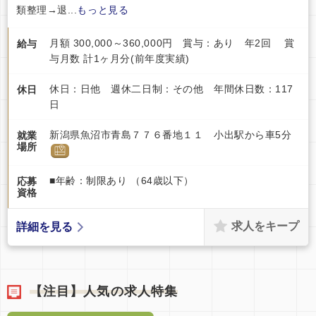
類整理→退...
もっと見る
月額 300,000～360,000円 賞与：あり 年2回 賞
給与
与月数 計1ヶ月分(前年度実績)
休日：日他 週休二日制：その他 年間休日数：117
休日
日
新潟県魚沼市青島７７６番地１１ 小出駅から車5分
就業
場所
■年齢：制限あり （64歳以下）
応募
資格
求人をキープ
詳細を見る
【注目】人気の求人特集