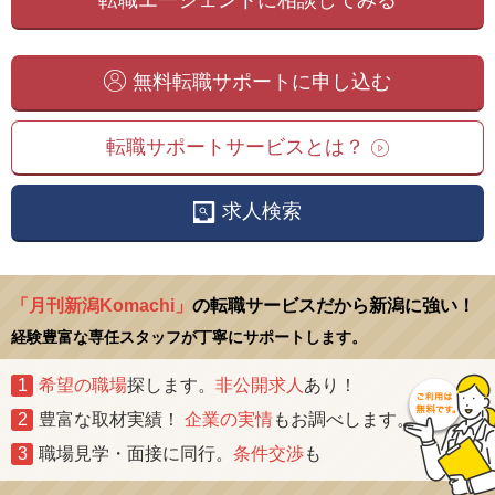
無料転職サポートに申し込む
転職サポートサービスとは？
求人検索
「月刊新潟Komachi」
の転職サービスだから新潟に強い！
経験豊富な専任スタッフが丁寧にサポートします。
1
希望の職場
探します。
非公開求人
あり！
2
豊富な取材実績！
企業の実情
もお調べします。
3
職場見学・面接に同行。
条件交渉
も