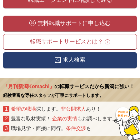
無料転職サポートに申し込む
転職サポートサービスとは？
求人検索
「月刊新潟Komachi」
の転職サービスだから新潟に強い！
経験豊富な専任スタッフが丁寧にサポートします。
1
希望の職場
探します。
非公開求人
あり！
2
豊富な取材実績！
企業の実情
もお調べします。
3
職場見学・面接に同行。
条件交渉
も