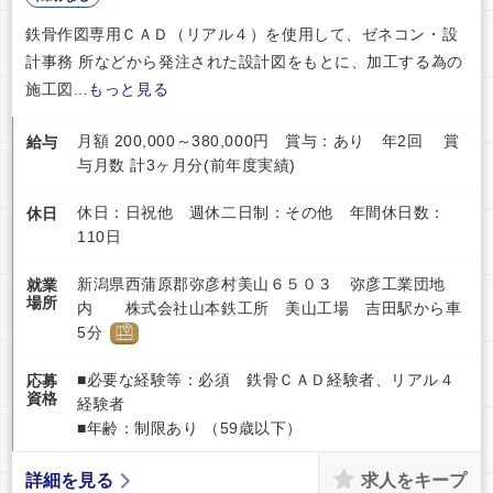
鉄骨作図専用ＣＡＤ（リアル４）を使用して、ゼネコン・設
計事務 所などから発注された設計図をもとに、加工する為の
施工図...
もっと見る
月額 200,000～380,000円 賞与：あり 年2回 賞
給与
与月数 計3ヶ月分(前年度実績)
休日：日祝他 週休二日制：その他 年間休日数：
休日
110日
新潟県西蒲原郡弥彦村美山６５０３ 弥彦工業団地
就業
場所
内 株式会社山本鉄工所 美山工場 吉田駅から車
5分
■必要な経験等：必須 鉄骨ＣＡＤ経験者、リアル４
応募
資格
経験者
■年齢：制限あり （59歳以下）
求人をキープ
詳細を見る