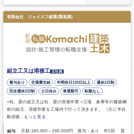
有限会社 ジェイエフ総業(製造業)
組立工又は溶接工
正社員
賞与あり
交通費支給
年間休日120日以上
週休2日制
完全週休2日制
土日休み
車通勤可
転勤なし
○柱、梁の組立又は柱、梁の溶接作業 ○工場、倉庫等の建築鋼
材の組立、溶接作業を工場内で行って頂きます。 （主に半自
動溶接...
もっと見る
月額 180,000～260,000円 賞与：あり 年2回 賞
給与