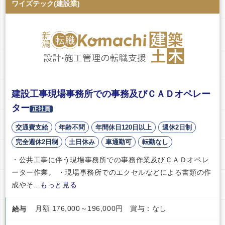
ワイズテック(建設業)
建設工事現場事務所での事務及びＣＡＤオペレー
ター
正社員
交通費支給
年齢不問
年間休日120日以上
週休2日制
完全週休2日制
土日休み
車通勤可
転勤なし
・公共工事に伴う現場事務所での事務作業及びＣＡＤオペレ
ーター作業。 ・現場事務所でのエクセルなどによる書類の作
成やそ...
もっと見る
月額 176,000～196,000円 賞与：なし
給与