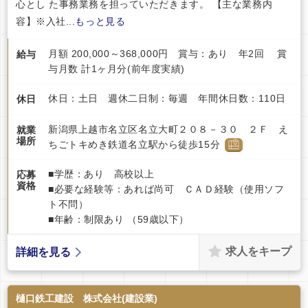
心とし た事務業務を担っていただきます。 【主な業務内
容】※入社...
もっと見る
月額 200,000～368,000円 賞与：あり 年2回 賞
給与
与月数 計1ヶ月分(前年度実績)
休日：土日 週休二日制：毎週 年間休日数：110日
休日
新潟県上越市名立区名立大町２０８－３０ ２Ｆ え
就業
場所
ちごトキめき鉄道名立駅から徒歩15分
■学歴：あり 高校以上
応募
資格
■必要な経験等：あれば尚可 ＣＡＤ経験（使用ソフ
ト不問）
■年齢：制限あり （59歳以下）
求人をキープ
詳細を見る
樋口鉄工建設 株式会社(建設業)