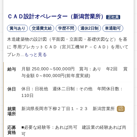
ＣＡＤ設計オペレーター（新潟営業所）
正社員
賞与あり
交通費支給
学歴不問
週休2日制
車通勤可
木造建築物の設計図（平面図・立面図・基礎伏図など）を基
に 専用プレカットＣＡＤ（宮川工機ＭＰ－ＣＡＤ）を用いて
プレカ...
もっと見る
月額 250,000～500,000円 賞与：あり 年2回 賞
給与
与金額 0～800,000円(前年度実績)
休日：日祝他 週休二日制：その他 年間休日数：
休日
110日
新潟県長岡市下柳２丁目１－２３ 新潟営業所
就業
場所
■必要な経験等：あれば尚可 建設業の経験あれば尚
応募
資格
可