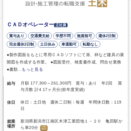
ＣＡＤオペレーター
正社員
賞与あり
交通費支給
学歴不問
無資格可
週休2日制
完全週休2日制
土日休み
車通勤可
転勤なし
●製作図面をもとに専用ＣＡＤソフトにて扉、枠など建具の展
開図を作成する作業。 ●図面受付、検査書作成、問合せ業務
●書類...
もっと見る
月額 177,300～261,300円 賞与：あり 年2回 賞
給与
与月数 計4.17ヶ月分(前年度実績)
休日：土日他 週休二日制：毎週 年間休日数：119
休日
日
新潟県新潟市江南区木津工業団地１－２０ 亀田駅か
就業
場所
ら車20分