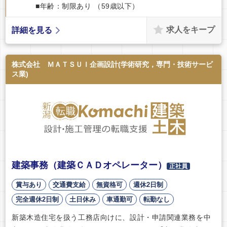
■年齢：制限あり （59歳以下）
求人をキープ
詳細を見る
株式会社 ＭＡＴＳＵＩ企画設計(学術研究，専門・技術サービ
ス業)
建築事務（建築ＣＡＤオペレーター）
正社員
賞与あり
交通費支給
無資格可
週休2日制
完全週休2日制
土日休み
車通勤可
転勤なし
新築木造住宅を扱う工務店向けに、設計・申請関連業務を中