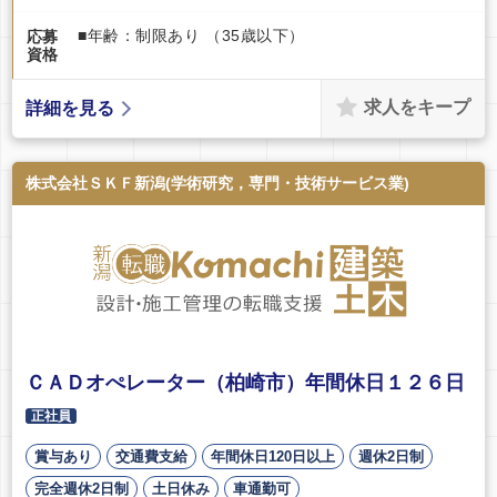
■年齢：制限あり （35歳以下）
応募
資格
求人をキープ
詳細を見る
株式会社ＳＫＦ新潟(学術研究，専門・技術サービス業)
ＣＡＤオぺレーター（柏崎市）年間休日１２６日
正社員
賞与あり
交通費支給
年間休日120日以上
週休2日制
完全週休2日制
土日休み
車通勤可