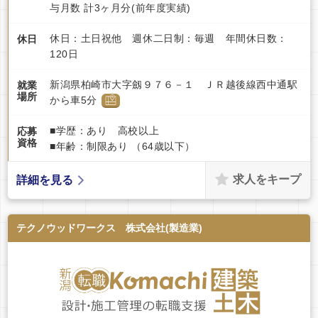
与月数 計3ヶ月分(前年度実績)
休日：土日祝他 週休二日制：毎週 年間休日数：
休日
120日
新潟県柏崎市大字劔９７６－１ ＪＲ越後線西中通駅
就業
場所
から車5分
■学歴：あり 高校以上
応募
資格
■年齢：制限あり （64歳以下）
求人をキープ
詳細を見る
テクノウッドワークス 株式会社(製造業)