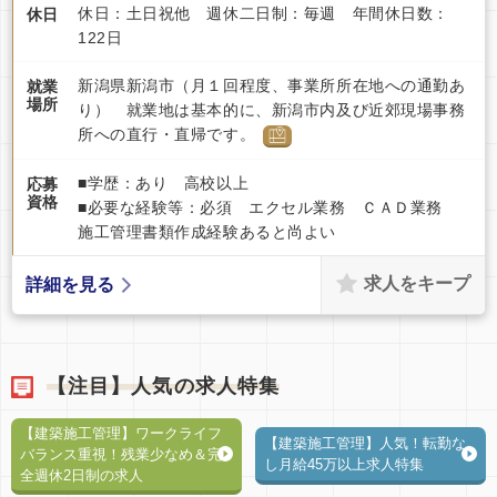
休日：土日祝他 週休二日制：毎週 年間休日数：
休日
122日
新潟県新潟市（月１回程度、事業所所在地への通勤あ
就業
場所
り） 就業地は基本的に、新潟市内及び近郊現場事務
所への直行・直帰です。
■学歴：あり 高校以上
応募
資格
■必要な経験等：必須 エクセル業務 ＣＡＤ業務
施工管理書類作成経験あると尚よい
求人をキープ
詳細を見る
【注目】人気の求人特集
【建築施工管理】ワークライフ
【建築施工管理】人気！転勤な
バランス重視！残業少なめ＆完
し月給45万以上求人特集
全週休2日制の求人