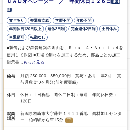
ＣＡＤオペレーター ／ 年間休日１２６日
正社
員
賞与あり
交通費支給
学歴不問
年齢不問
年間休日120日以上
週休2日制
完全週休2日制
土日休み
車通勤可
転勤なし
■製缶および鉄骨建築の図面を、Ｒｅａｌ４・Ａｒｒｉｓ４を
使用して作図 ■工場で鋼材を加工するため、部品ごとの加工
指示書...
もっと見る
月額 250,000～350,000円 賞与：あり 年2回 賞
給与
与月数 計3ヶ月分(前年度実績)
休日：土日祝他 週休二日制：毎週 年間休日数：
休日
126日
新潟県柏崎市大字藤井１４１１番地 鋼材加工センタ
就業
場所
ー 柏崎駅から車15分