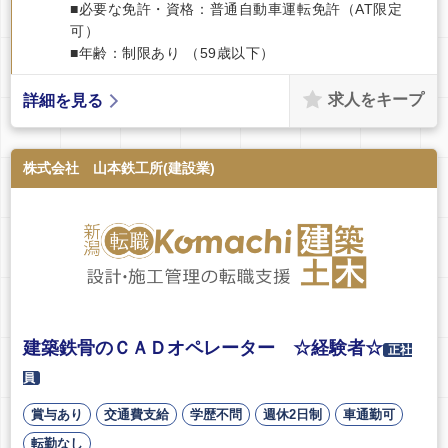
■必要な免許・資格：普通自動車運転免許（AT限定
可）
■年齢：制限あり （59歳以下）
求人をキープ
詳細を見る
株式会社 山本鉄工所(建設業)
建築鉄骨のＣＡＤオペレーター ☆経験者☆
正社
員
賞与あり
交通費支給
学歴不問
週休2日制
車通勤可
転勤なし