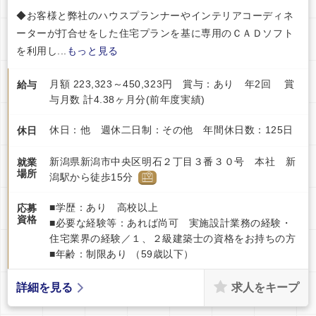
◆お客様と弊社のハウスプランナーやインテリアコーディネ
ーターが打合せをした住宅プランを基に専用のＣＡＤソフト
を利用し...
もっと見る
月額 223,323～450,323円 賞与：あり 年2回 賞
給与
与月数 計4.38ヶ月分(前年度実績)
休日：他 週休二日制：その他 年間休日数：125日
休日
新潟県新潟市中央区明石２丁目３番３０号 本社 新
就業
場所
潟駅から徒歩15分
■学歴：あり 高校以上
応募
資格
■必要な経験等：あれば尚可 実施設計業務の経験・
住宅業界の経験／１、２級建築士の資格をお持ちの方
■年齢：制限あり （59歳以下）
求人をキープ
詳細を見る