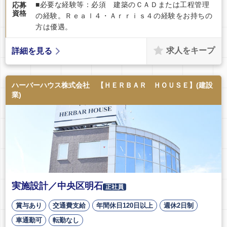
■必要な経験等：必須 建築のＣＡＤまたは工程管理
応募
資格
の経験。Ｒｅａｌ４・Ａｒｒｉｓ４の経験をお持ちの
方は優遇。
求人をキープ
詳細を見る
ハーバーハウス株式会社 【ＨＥＲＢＡＲ ＨＯＵＳＥ】(建設
業)
実施設計／中央区明石
正社員
賞与あり
交通費支給
年間休日120日以上
週休2日制
車通勤可
転勤なし