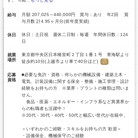
月額 207,025～440,000円 賞与：あり 年2回 賞
給与
与月数 計4.95ヶ月分(前年度実績)
休日：土日祝 週休二日制：毎週 年間休日数：124
休日
日
東京都中央区日本橋室町２丁目１番１号 青海駅より
就業
場所
徒歩約10分(上越市より車で40分ほど)
■必要な免許・資格：何らかの機械設備・建築土木・
応募
資格
電気、計装設備に関する保全・整備・施工管理・設計
経験をお持ちの方 ※業界・プラントの種類は問いま
せん。
食品・医薬・エネルギー・インフラ系など異業界か
らの転職者も活躍中！
※20代・30代・40代・50代と幅広い世代が在籍中。
＜いずれかのご経験・スキルをお持ちの方 歓迎＞
・設備保全、機械保守のご経験