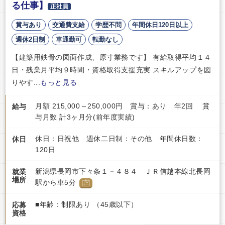
る仕事】
正社員
賞与あり
交通費支給
学歴不問
年間休日120日以上
週休2日制
車通勤可
転勤なし
【建築用鉄骨の図面作成、原寸業務です】 有給取得平均１４
日・残業月平均９時間・資格取得支援充実 スキルアップを図
りやす...
もっと見る
月額 215,000～250,000円 賞与：あり 年2回 賞
給与
与月数 計3ヶ月分(前年度実績)
休日：日祝他 週休二日制：その他 年間休日数：
休日
120日
新潟県長岡市下々条１－４８４ ＪＲ信越本線北長岡
就業
場所
駅から車5分
■年齢：制限あり （45歳以下）
応募
資格