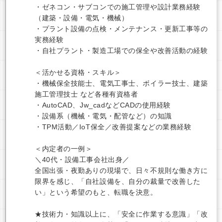
・ゼネコン・サブコンでの施工管理や設計業務経験
（建築・設備・電気・機械）
・プラント設備の点検・メンテナンス・更新工事等の
実務経験
・自社プラント・製造工場での保全や改善活動の経験
＜活かせる資格・スキル＞
・機械保全技能士、電気工事士、ボイラー技士、建築
施工管理技士 など各種有資格者
・AutoCAD、Jw_cadなどCADの使用経験
・設備系（機械・電気・配管など）の知識
・TPM活動／IoT保全／改善提案などの業務経験
＜内定者の一例＞
＼40代・設備工事会社出身／
全国出張・夜勤ありの現場で、日々不規則な働き方に
限界を感じ、「自社設備を、自分の裁量で改善した
い」という希望のもと、転職を決意。
★技術力・知識以上に、「安全に作業する意識」「改