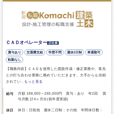
ＣＡＤオペレーター
正社員
賞与あり
交通費支給
学歴不問
週休2日制
車通勤可
転勤なし
【職務内容】ＣＡＤを使用した図面作成・修正業務や、客先
との打ち合わせ業務に務めていただきます。大手からも信頼
されてい...
もっと見る
月額 188,000～265,000円 賞与：あり 年2回 賞
給与
与月数 計4ヶ月分(前年度実績)
休日：日祝他 週休二日制：その他 年間休日数：
休日