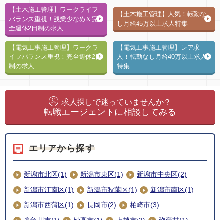
【土木施工管理】ワークライフ
【土木施工管理】人気！転勤な
バランス重視！残業少なめ＆完
し月給45万以上求人特集
全週休2日制の求人
【電気工事施工管理】ワークラ
【電気工事施工管理】レア求
イフバランス重視！完全週休2日
人！転勤なし月給40万以上求人
制の求人
特集
求人探しで迷っていませんか？
転職エージェントに相談してみる
エリアから探す
新潟市北区(1)
新潟市東区(1)
新潟市中央区(2)
新潟市江南区(1)
新潟市秋葉区(1)
新潟市南区(1)
新潟市西蒲区(1)
長岡市(2)
柏崎市(3)
糸魚川市(1)
妙高市(1)
上越市(3)
弥彦村(1)