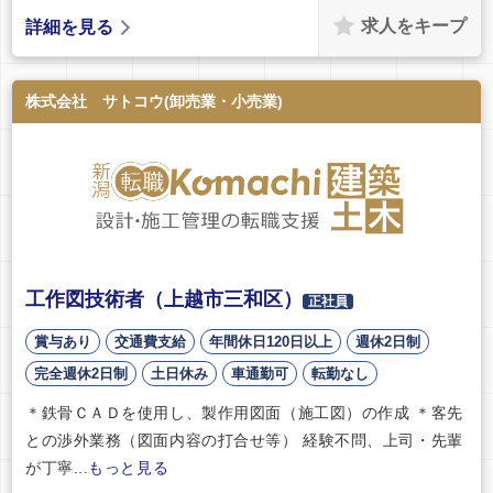
求人をキープ
詳細を見る
株式会社 サトコウ(卸売業・小売業)
工作図技術者（上越市三和区）
正社員
賞与あり
交通費支給
年間休日120日以上
週休2日制
完全週休2日制
土日休み
車通勤可
転勤なし
＊鉄骨ＣＡＤを使用し、製作用図面（施工図）の作成 ＊客先
との渉外業務（図面内容の打合せ等） 経験不問、上司・先輩
が丁寧...
もっと見る