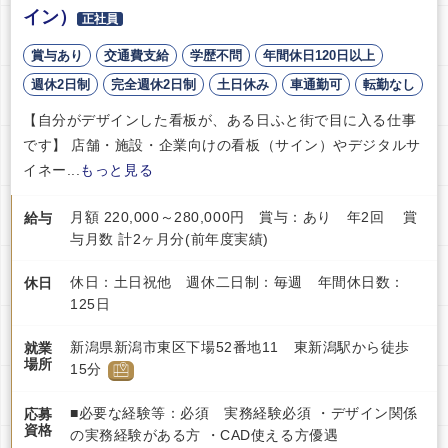
イン）
正社員
賞与あり
交通費支給
学歴不問
年間休日120日以上
週休2日制
完全週休2日制
土日休み
車通勤可
転勤なし
【自分がデザインした看板が、ある日ふと街で目に入る仕事
です】 店舗・施設・企業向けの看板（サイン）やデジタルサ
イネー...
もっと見る
月額 220,000～280,000円 賞与：あり 年2回 賞
給与
与月数 計2ヶ月分(前年度実績)
休日：土日祝他 週休二日制：毎週 年間休日数：
休日
125日
新潟県新潟市東区下場52番地11 東新潟駅から徒歩
就業
場所
15分
■必要な経験等：必須 実務経験必須 ・デザイン関係
応募
資格
の実務経験がある方 ・CAD使える方優遇