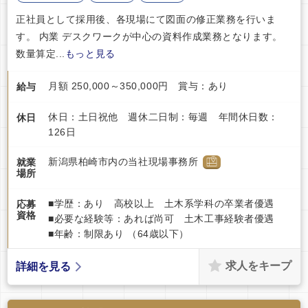
正社員として採用後、各現場にて図面の修正業務を行いま
す。 内業 デスクワークが中心の資料作成業務となります。
数量算定...
もっと見る
月額 250,000～350,000円 賞与：あり
給与
休日：土日祝他 週休二日制：毎週 年間休日数：
休日
126日
新潟県柏崎市内の当社現場事務所
就業
場所
■学歴：あり 高校以上 土木系学科の卒業者優遇
応募
資格
■必要な経験等：あれば尚可 土木工事経験者優遇
■年齢：制限あり （64歳以下）
求人をキープ
詳細を見る